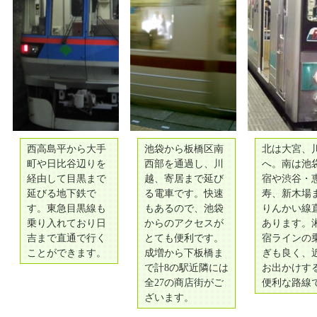
西高島平から大手
池袋から板橋区南
北は大宮、
町や日比谷辺りを
西部を通過し、川
へ。南は池
経由して目黒まで
越、寄居まで延び
宿や渋谷・
延びる地下鉄で
る電車です。快速
寿、新木場
す。東急目黒線も
もあるので、池袋
りんかい線
乗り入れており日
からのアクセスが
あります。
吉まで直通で行く
とても便利です。
宿ラインの
ことができます。
成増から下板橋ま
ぎも良く、
で計8の駅近隣には
お出かけす
全27の商店街がご
便利な路線
ざいます。