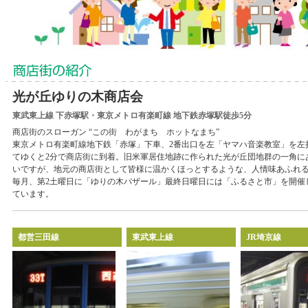
光が丘ゆりの木商店会
東武東上線 下赤塚駅・東京メトロ有楽町線 地下鉄赤塚駅徒歩5分
商店街のスローガン “この街 わがまち ホットなまち”
東京メトロ有楽町線地下鉄「赤塚」下車、2番出口を左「ヤマハ音楽教室」を左
てゆくと2分で商店街に到着。旧米軍居住地跡に作られた光が丘団地群の一角に
いですが、地元の商店街として皆様に温かくほっとするような、人情味あふれ
毎月、第2土曜日に「ゆりの木バザール」最終日曜日には「ふるさと市」を開催
ています。
都営三田線
東武東上線
JR埼京線