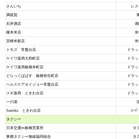
さんいち
レス
満留賀
石井酒店
酒
榎本米店
米
宮崎米穀店
米
トモズ 常盤台店
ドラッ
ケイワ薬局大和町店
ドラッ
ケイワ薬局板橋本町店
ドラッ
どらっぐぱぱす 板橋弥生町店
ドラッ
ヘルスケアセイジョー常盤台店
ドラッ
スギ薬局 ときわ台店
ドラッ
一の湯
Santoku ときわ台店
ｽｰﾊﾟ
タクシー
日本交通㈱板橋営業所
タ
東都タクシー無線協同組合
タ