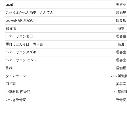
cucul
美容室
九州うまかもん酒場 さんてん
居酒屋
cookeeNARIMASU
飲食店
初音湯
浴場
ヘアーサロン岩田
理容室
手打うどんそば 寿々喜
蕎麦
ヘアーサロンスズキ
理容室
ヘアーサロン ケント
理容室
邑武
居酒屋
タイムライン
パン製造
CUCUL
美容室
中華料理 西遊記
中華料
いつき整骨院
整骨院