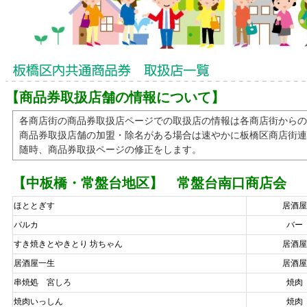
【商品券取扱店舗の情報について】
各商店街の商品券取扱店ページでの取扱店の情報は各商店街から
商品券取扱店舗の加盟・除名がある場合は速やかに板橋区商店街連
随時、商品券取扱ページの修正をします。
【中板橋・常盤台地区】 常盤台南口商店会
ほととぎす
居酒屋
バルカ
バー
すき焼きとやきとり 坊ちゃん
居酒屋
居酒屋一生
居酒屋
串焼処 宮しろ
焼肉
焼肉いっしん
焼肉