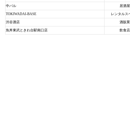
中バル
居酒屋
TOKIWADAI-BASE
レンタルス
渋谷酒店
酒販業
魚丼東武ときわ台駅南口店
飲食店